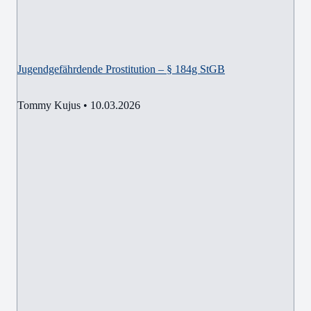
Jugendgefährdende Prostitution – § 184g StGB
Tommy Kujus
•
10.03.2026