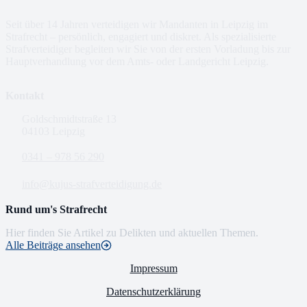
Seit über 14 Jahren verteidigen wir Mandanten in Leipzig im
Strafrecht – persönlich, engagiert und diskret. Als spezialisierte
Strafverteidiger begleiten wir Sie von der ersten Vorladung bis zur
Hauptverhandlung vor dem Amts- oder Landgericht Leipzig.
Kontakt
Goldschmidtstraße 13
04103 Leipzig
0341 – 978 56 290
info@kujus-strafverteidigung.de
Rund um's Strafrecht
Hier finden Sie Artikel zu Delikten und aktuellen Themen.
Alle Beiträge ansehen
Impressum
Datenschutzerklärung