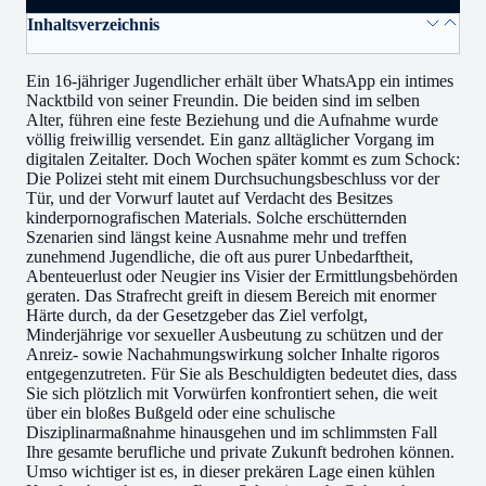
Inhaltsverzeichnis
Ein 16-jähriger Jugendlicher erhält über WhatsApp ein intimes
Nacktbild von seiner Freundin. Die beiden sind im selben
Alter, führen eine feste Beziehung und die Aufnahme wurde
völlig freiwillig versendet. Ein ganz alltäglicher Vorgang im
digitalen Zeitalter. Doch Wochen später kommt es zum Schock:
Die Polizei steht mit einem Durchsuchungsbeschluss vor der
Tür, und der Vorwurf lautet auf Verdacht des Besitzes
kinderpornografischen Materials. Solche erschütternden
Szenarien sind längst keine Ausnahme mehr und treffen
zunehmend Jugendliche, die oft aus purer Unbedarftheit,
Abenteuerlust oder Neugier ins Visier der Ermittlungsbehörden
geraten. Das Strafrecht greift in diesem Bereich mit enormer
Härte durch, da der Gesetzgeber das Ziel verfolgt,
Minderjährige vor sexueller Ausbeutung zu schützen und der
Anreiz- sowie Nachahmungswirkung solcher Inhalte rigoros
entgegenzutreten. Für Sie als Beschuldigten bedeutet dies, dass
Sie sich plötzlich mit Vorwürfen konfrontiert sehen, die weit
über ein bloßes Bußgeld oder eine schulische
Disziplinarmaßnahme hinausgehen und im schlimmsten Fall
Ihre gesamte berufliche und private Zukunft bedrohen können.
Umso wichtiger ist es, in dieser prekären Lage einen kühlen