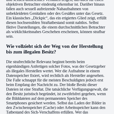
objektiven Betrachter eindeutig erkennbar ist. Darüber hinaus
fallen auch sexuell aufreizende Nahaufnahmen von
unbekleideten Genitalien oder des Gesäßes unter das Gesetz.
Ein klassisches „Dickpic“, das ein erigiertes Glied zeigt, erfüllt
diesen hochsensiblen Straftatbestand somit nahtlos. Selbst
fiktive Darstellungen, die einem durchschnittlichen Betrachter
als wirklichkeitsnahes Geschehen erscheinen, können strafbar
sein.
Wie vollzieht sich der Weg von der Herstellung
bis zum illegalen Besitz?
Die strafrechtliche Relevanz beginnt bereits beim
eigenhändigen Anfertigen solcher Fotos, was der Gesetzgeber
als illegales Herstellen wertet. Wer die Aufnahme in einem
Datenspeicher fixiert, wird rechtlich als Hersteller angesehen.
Die Falle schnappt für die meisten Beschuldigten jedoch erst
beim Empfang der Nachricht zu. Der bloße Besitz dieser
Dateien ist eine Straftat. Die tatsächliche Verfügungsgewalt, die
den Besitz juristisch begründet, ist zweifelsfrei gegeben, wenn
die Bilddateien auf dem permanenten Speicher des
Smartphones gesichert werden. Selbst das Laden der Bilder in
den Zwischenspeicher (Cache) oder Arbeitsspeicher kann den
Tatbestand des Sich-Verschaffens erfüllen. Wer das