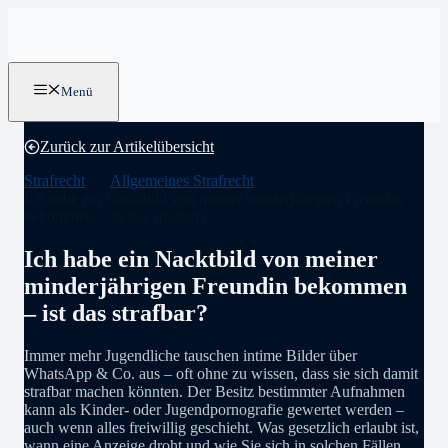
Zum
Inhalt
springen
Menü
Zurück zur Artikelübersicht
Strafrecht
Allgemeines Strafrecht
Ich habe ein Nacktbild von meiner minderjährigen Freundin
bekommen – ist das strafbar?
Ich habe ein Nacktbild von meiner
minderjährigen Freundin bekommen
– ist das strafbar?
Immer mehr Jugendliche tauschen intime Bilder über
WhatsApp & Co. aus – oft ohne zu wissen, dass sie sich damit
strafbar machen könnten. Der Besitz bestimmter Aufnahmen
kann als Kinder- oder Jugendpornografie gewertet werden –
auch wenn alles freiwillig geschieht. Was gesetzlich erlaubt ist,
wann eine Anzeige droht und wie Sie sich in solchen Fällen