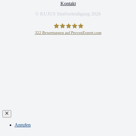
Kontakt
© KUJUS Strafverteidigung 2026
322
Bewertungen auf ProvenExpert.com
KUJUS Strafverteidigung
Close
Anrufen
A